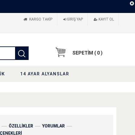
KARGO TAKIP
GIRIŞ YAP
KAYIT OL
SEPETİM (
0
)
ÜK
14 AYAR ALYANSLAR
ÖZELLİKLER
YORUMLAR
EÇENEKLERI