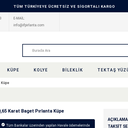
TÜM TÜRKİYEYE ÜCRETSİZ VE SİGORTALI KARGO
3
E-MAİL:
info@ifpirlanta.com
KÜPE
KOLYE
BILEKLIK
TEKTAŞ YÜZ
a Küpe
0,65 Karat Baget Pırlanta Küpe
AÇIKLAMA
Tüm Bankalar üzerinden yapılan Havale ödemelerinde
TAKSIT S