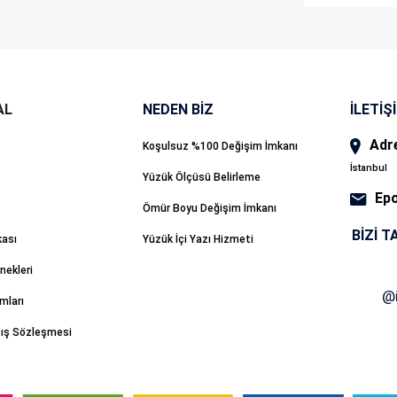
NEDEN BİZ
İLETİŞ
Adr
Koşulsuz %100 Değişim İmkanı
İstanbul
Yüzük Ölçüsü Belirleme
Ep
Ömür Boyu Değişim İmkanı
BIZI T
kası
Yüzük İçi Yazı Hizmeti
ekleri
mları
tış Sözleşmesi