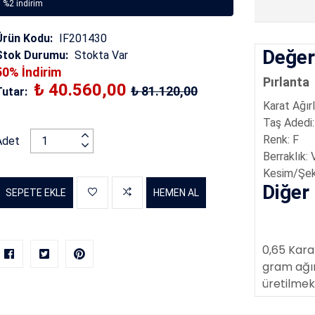
%2 indirim
Ürün Kodu:
IF201430
Değerl
Stok Durumu:
Stokta Var
50% İndirim
Pırlanta
₺ 40.560,00
₺ 81.120,00
Tutar:
Karat Ağırl
Taş Adedi
:
Renk
:
F
Adet
Berraklık:
Kesim/Şek
Diğer 
SEPETE EKLE
HEMEN AL
0,65 Kara
gram
ağı
üretilmek