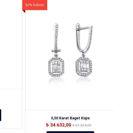
50% İndirim
50% İndi
KAYDET
0,50 Karat Baget Küpe
₺ 34.632,00
₺ 69.264,00