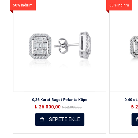
50% İndirim
50% İndirim
0,36 Karat Baget Pırlanta Küpe
0.40 ct
₺ 26.000,00
₺ 
₺ 52.000,00
SEPETE EKLE