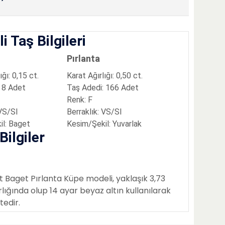
i Taş Bilgileri
Pırlanta
ığı
:
0,15 ct.
Karat Ağırlığı
:
0,50 ct.
8 Adet
Taş Adedi
:
166 Adet
Renk
:
F
VS/
SI
Berraklık:
VS/
SI
il
:
Baget
Kesim/Şekil
:
Yuvarlak
Bilgiler
t Baget Pırlanta Küpe
modeli, yaklaşık
3,73
rlığında olup
14 ayar
beyaz altın
kullanılarak
tedir.