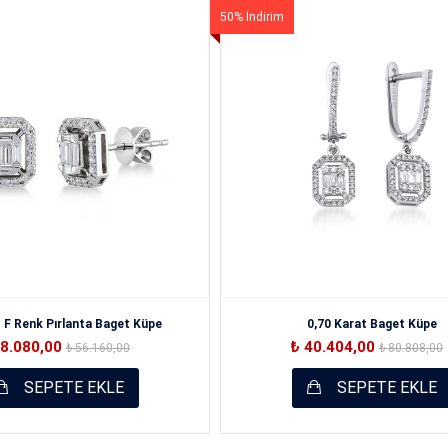
50% İndirim
Oylama
. F Renk Pırlanta Baget Küpe
0,70 Karat Baget Küpe
28.080,00
₺ 40.404,00
₺ 56.160,00
₺ 80.808,00
SEPETE EKLE
SEPETE EKLE