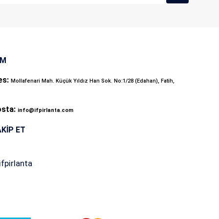
İM
es:
Mollafenari Mah. Küçük Yıldız Han Sok. No:1/28 (Edahan), Fatih,
osta:
info@ifpirlanta.com
AKIP ET