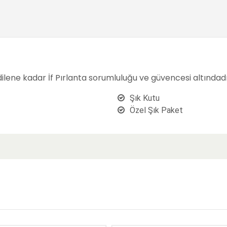
Adınız
*
E-Mail
*
edilene kadar İf Pırlanta sorumluluğu ve güvencesi altındadı
Şık Kutu
Özel Şık Paket
Yorum Başl
Yorumunuz 