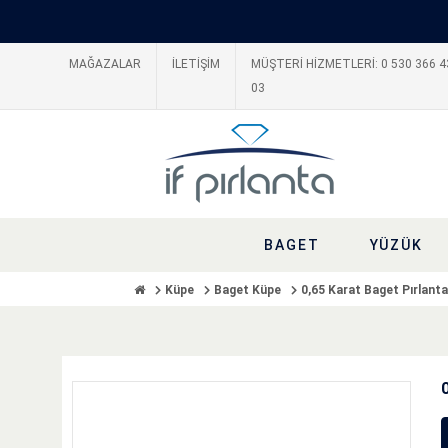
MAĞAZALAR
İLETİŞİM
MÜŞTERİ HİZMETLERİ: 0 530 366 4
03
BAGET
YÜZÜK
Küpe
Baget Küpe
0,65 Karat Baget Pırlant