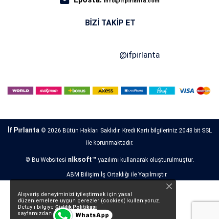
info@ifpirlanta.com
BIZI TAKIP ET
İf Pırlanta
© 2026 Bütün Hakları Saklıdır. Kredi Kartı bilgileriniz 2048 bit SSL
ile korunmaktadır.
nlksoft™
© Bu Websitesi
yazılımı kullanarak oluşturulmuştur.
ABM Bilişim İş Ortaklığı ile Yapılmıştır.
Alışveriş deneyiminizi iyileştirmek için yasal
düzenlemelere uygun çerezler (cookies) kullanıyoruz.
Detaylı bilgiye
Gizlilik Politikası
sayfamızdan erişebilirsiniz.