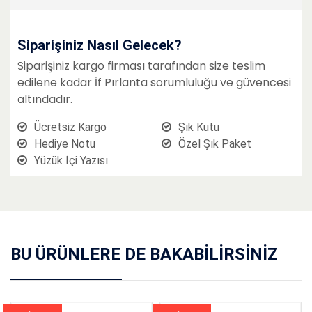
E-Mail
*
Siparişiniz Nasıl Gelecek?
Siparişiniz kargo firması tarafından size teslim
edilene kadar İf Pırlanta sorumluluğu ve güvencesi
altındadır.
Yorum Başlığı
*
Ücretsiz Kargo
Şık Kutu
Hediye Notu
Özel Şık Paket
Yüzük İçi Yazısı
Yorumunuz (1500)
BU ÜRÜNLERE DE BAKABILIRSINIZ
Oylama